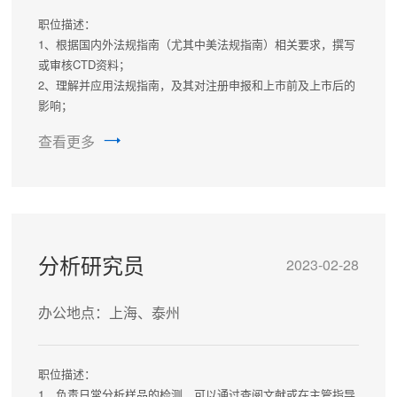
职位描述：
1、根据国内外法规指南（尤其中美法规指南）相关要求，撰写
或审核CTD资料；
2、理解并应用法规指南，及其对注册申报和上市前及上市后的
影响；
3、策划、执行和管理注册申报事务，包括INDs、
查看更多
CTAs/IMPDs、NDAs和ANDAs；
4、审阅技术报告，并参与项目申报策略讨论。
任职要求：
1、药学、药理学相关专业硕士以上学历；
2、注重细节且处事灵活，可有效处理紧急和大量工作，良好的
时间管理技能；
分析研究员
2023-02-28
3、熟练运用电脑、MS Word、Excel和PowerPoint；
4、英语听说读写流利。
办公地点：上海、泰州
职位描述：
1、负责日常分析样品的检测，可以通过查阅文献或在主管指导