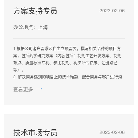
方案支持专员
2023-02-06
办公地点：上海
1.根据公司客户需求及自主立项需要，撰写相关品种的项目方
案，包括药学研究方案（内容包括：制剂工艺开发方案、制剂
难点、质量标准专利、参比制剂、初步评估临床、注册路径
等）；
2. 解决商务遇到的项目上的技术难题，配合商务与客户进行沟
通。
查看更多
3.项目成本计算（根据剂型难度合理计算，缓控释、难溶增
溶、注射给药、其他技术平台等）。
技术市场专员
2023-02-06