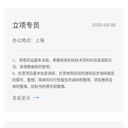
献，有一定的中英互译能力；
3、责任心强，勤奋踏实，良好的团队合作意识较强。
立项专员
2023-02-06
办公地点：上海
1、 熟悉药品基本法规、掌握商务阶段技术资料的信息调研方
法、常用数据库的使用；
2、负责项目基本信息调研，负责商务阶段所需的初步调研报告
的撰写、整理；简单的可行性报告的调研和整理、项目推荐目
录的整理、招标书的撰写和整理。
3、参与技术谈判和对外技术交流；
查看更多
4、负责解答、指导、协调和解决客户所涉及项目的技术问题。