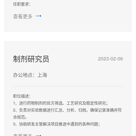
任职要求：
1、本科以上学历，药学、药物化学、化学等相关专业；
查看更多
2、有一定发现、分析和解决合成工艺中问题的基本能力；
3、对工作具有高度的责任心，积极上进，良好的沟通协调能
力。
制剂研究员
2023-02-06
办公地点：上海
职位描述：
1、进行药物制剂的处方筛选、工艺研究及稳定性研究；
2、负责对实验数据进行汇总、分析、归档，确保记录准确并符
合规范。
3、协助研发主管解决项目推进中遇到的各种问题；
4、协助研发主管整理和撰写申报资料。