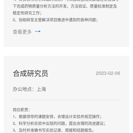
下完成药物质量分析方法的开发、方法验证、质量标准制定及
稳定性研究工作；
2、协助研发主管解决项目推进中遇到的各种问题；
3、协助研发主管整理和撰写申报资料；
查看更多
4、完成药物分析仪器及相关软件的使用、维护和保养。
任职要求：
1、本科及以上学历，药学、药物分析、分析化学、食品等相关
专业；
2、对工作具有高度的责任心，积极上进，良好的沟通协调能
力。
合成研究员
2023-02-06
办公地点：上海
岗位职责：
1、根据领导的课题安排，合理设计实验并规范操作；
2、科学分析实验中出现的问题，提出合理的改进建议；
3、及时并准确书写实验记录、周报和结题报告。