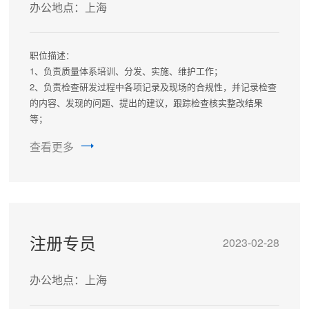
办公地点：上海
职位描述：
1、负责质量体系培训、分发、实施、维护工作；
2、负责检查研发过程中各项记录及现场的合规性，并记录检查
的内容、发现的问题、提出的建议，跟踪检查核实整改结果
等；
3、协助对项目节点报告和申报资料中数据及其科学性进行审
查看更多
核，确保内容真实并符合药品申报法规要求；
4、负责供应商的管理，做好供应商的审查、评估、资质审计工
作。
任职要求：
1、本科及以上学历，药学、化学等相关专业，过英语六级或计
算机二级者优先，有社团或学生工作经历者优先；
注册专员
2023-02-28
2、责任心强，具有较强的沟通能力及学习能力，良好的团队合
作能力。
办公地点：上海