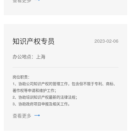
查看更多
任职要求：
1、 本科及以上学历，药物制剂、药学等药学相关专业；
2、 熟悉制剂实验室常用设备的操作，可熟练查阅文献；
3、 责任心强，勤奋踏实，良好的团队合作意识和较强的学习
能力。
知识产权专员
2023-02-06
办公地点：上海
岗位职责：
1、协助公司知识产权的管理工作，包含但不限于专利、商标、
著作权等申请和维护工作；
2、协助培训知识产权最新的法律法规；
3、协助政府项目申报及相关工作。
任职要求：
查看更多
1、本科及以上学历，具有医药专业背景，药剂学、药理学等相
关专业优先，有法律相关背景优先；
2、英语六级，听说读写能力优秀且能够熟练检索各类中英文文