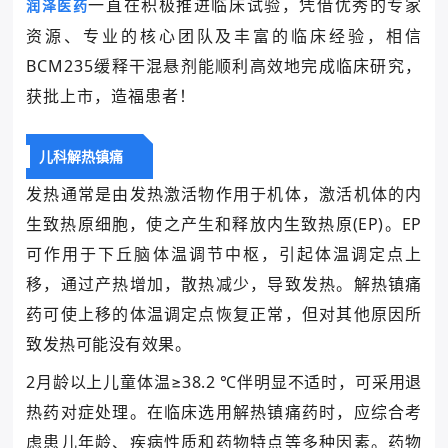
一直在积极推进临床试验，凭借优秀的专家
润泽
医药
资源、专业的核心团队及丰富的临床经验，相信
BCM235缓释干混悬剂能顺利高效地完成临床研究，
获批上市，造福患者！
儿科解热镇痛
发热通常是由发热激活物作用于机体，激活机体的内
生致热原细胞，使之产生和释放内生致热原(EP)。EP
可作用于下丘脑体温调节中枢，引起体温调定点上
移，通过产热增加，散热减少，导致发热。解热镇痛
药可使上移的体温调定点恢复正常，但对其他原因所
致发热可能没有效果。
2月龄以上儿童体温≥38.2 ℃伴明显不适时，可采用退
热药对症处理。在临床选用解热镇痛药时，应综合考
虑患儿年龄、疾病性质和药物特点等多种因素。药物