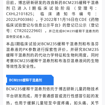
日前，博志研新研发的改良新药BCM235缓释干混悬
剂已进入I期临床试验阶段（受理号：
CXHL2101825；临床通知书编号：
2022LP00386），于2022年11月16日在CDE《药物
临床试验登记与信息公示平台》的登记已公示（登记
号：CTR20222960），
并已完成BCM235缓释干混悬剂的
。
首例受试者入组
本品I期临床试验对BCM235缓释干混悬剂和布洛芬
混悬液的PK参数进行探索性评价，并研究BCM235
缓释干混悬剂的药代动力学特征和生物利用度，同时
考察BCM235缓释干混悬剂和布洛芬混悬液间的生物
等效性及安全性。
BCM235缓释干混悬剂
BCM235缓释干混悬剂依托于博志研新儿童药物技术
平台研发而成，用于普通感冒或流行性感冒引起的发
热，也用于缓解儿童轻至中度疼痛，如头痛、关节