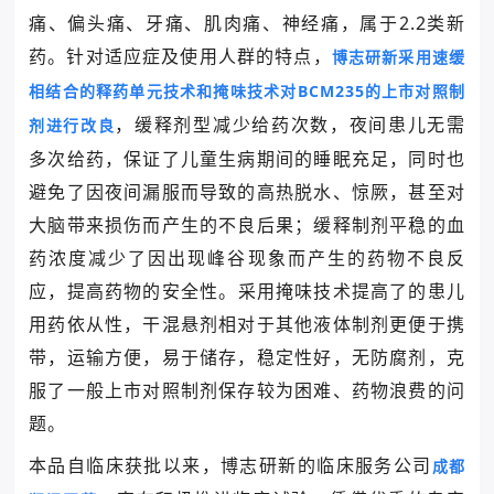
痛、偏头痛、牙痛、肌肉痛、神经痛，属于2.2类新
药。
针对适应症及使用人群的特点，
博志研新采
用速缓
相结合的释药单元技术和掩味技术对BCM235的上市对照制
，缓释剂型减少给药次数，夜间患儿无需
剂进行改良
多次给药，保证了儿童生病期间的睡眠充足，同时也
避免了因夜间漏服而导致的高热脱水、惊厥，甚至对
大脑带来损伤而产生的不良后果；
缓释制剂平稳的血
药浓度减少了因出现峰谷现象而产生的药物不良反
应，提高药物的安全性。
采用掩味技术提高了的患儿
用药依从性，干混悬剂相对于其他液体制剂更便于携
带，运输方便，易于储存，稳定性好，无防腐剂，克
服了一般上市对照制剂保存较为困难、药物浪费的问
题。
本品自临床获批以来，博志研新的临床服务公司
成都